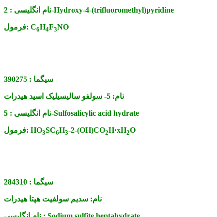
2-Hydroxy-4-(trifluoromethyl)pyridine
نام انگلیسی :
NO
F
H
C
فرمول:
6
4
3
سیگما :
390275
نام:
5- سولفو سالیسیلیک اسید هیدرات
5-Sulfosalicylic acid hydrate
نام انگلیسی :
O
H·xH
-2-(OH)CO
H
SC
HO
فرمول:
3
6
3
2
2
سیگما :
284310
نام:
سدیم سولفیت هپتا هیدرات
Sodium sulfite heptahydrate
نام انگلیسی :