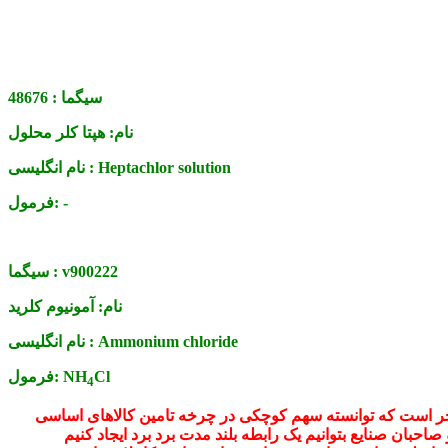
سیگما :
48676
نام:
هپتا کلر محلول
Heptachlor solution
نام انگلیسی :
-
فرمول:
v900222
سیگما :
نام:
آمونیوم کلرید
Ammonium chloride
نام انگلیسی :
Cl
NH
فرمول:
4
فتخر است که توانسته سهم کوچکی در چرخه تامین کالاهای اساسی
 صاحبان صنایع بتوانیم یک رابطه بلند مدت برد برد ایجاد کنیم