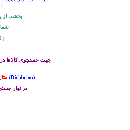
آیتمهای زیر اقدام نمایید
بخشی از ی
شماره
کد بین 
جهت جستجوی کالاها در 
Dichloran)
(
مثال
در نوار جستج