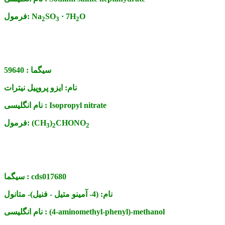
O
· 7H
SO
Na
فرمول:
2
3
2
سیگما :
59640
نام:
ایزو پروپیل نیترات
Isopropyl nitrate
نام انگلیسی :
CHONO
)
(CH
فرمول:
3
2
2
cds017680
سیگما :
نام:
(4- آمینو متیل - فنیل)- متانول
(4-aminomethyl-phenyl)-methanol
نام انگلیسی :