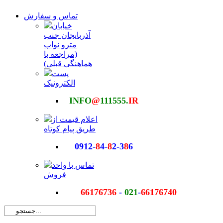
تماس و سفارش
خیابان
آذربایجان جنب
مترو نواب
(مراجعه با
هماهنگی قبلی)
پست
الکترونیک
INFO
@
111555.
IR
اعلام قیمت از
طریق پیام کوتاه
0912-
8
4-
8
2-3
8
6
تماس با واحد
فروش
66176736
-
021
-
66176740