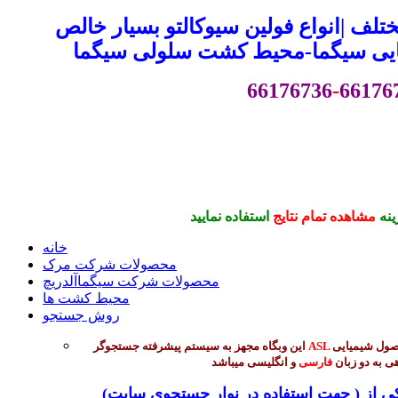
لف |انواع فولین سیوکالتو بسیار خالص
ایی سیگما-محیط کشت سلولی سیگما
66176736
-
66176
ینه
مشاهده تمام نتایج
استفاده نمایید
خانه
محصولات شرکت مرک
محصولات شرکت سیگماآلدریچ
محیط کشت ها
روش جستجو
جهت جستجوی بیش از 45 هزار محصول شیمیایی
ASL
این وبگاه مجهز به سیستم پیشرفته جستجوگر
ی به دو زبان
فارسی
و انگلیسی میباشد
(جهت استفاده در نوار جستجوی سایت ) میتوانید از طریق ورود یکی از