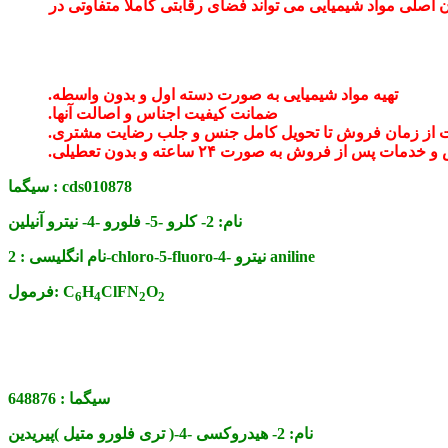
ان اصلی مواد شیمیایی می تواند فضای رقابتی کاملا متفاوتی در
تهیه مواد شیمیایی به صورت دسته اول و بدون واسطه.
ضمانت کیفیت اجناس و اصالت آنها.
 از زمان فروش تا تحویل کامل جنس و جلب رضایت مشتری.
ت پس از فروش به صورت ۲۴ ساعته و بدون تعطیلی.
cds010878
سیگما :
نام:
2- کلرو -5- فلورو -4- نیترو آنیلین
2-chloro-5-fluoro-4- نیترو aniline
نام انگلیسی :
O
ClFN
H
C
فرمول:
6
4
2
2
سیگما :
648876
نام:
2- هیدروکسی -4-( تری فلورو متیل )پیریدین