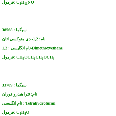
NO
H
C
فرمول:
8
11
سیگما :
38568
نام:
1,2- دی متوکسی اتان
1,2-Dimethoxyethane
نام انگلیسی :
OCH
CH
OCH
CH
فرمول:
3
2
2
3
سیگما :
33709
نام:
تترا هیدرو فوران
Tetrahydrofuran
نام انگلیسی :
O
H
C
فرمول:
4
8