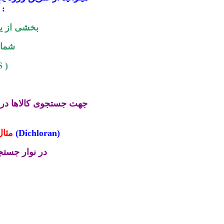
آیتمهای زیر اقدام نمایید
بخشی از ی
شماره
کد بین 
جهت جستجوی کالاها در 
Dichloran)
(
مثال
در نوار جستج