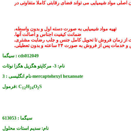
ان اصلی مواد شیمیایی می تواند فضای رقابتی کاملا متفاوتی در
تهیه مواد شیمیایی به صورت دسته اول و بدون واسطه.
ضمانت کیفیت اجناس و اصالت آنها.
 از زمان فروش تا تحویل کامل جنس و جلب رضایت مشتری.
ت پس از فروش به صورت ۲۴ ساعته و بدون تعطیلی.
cds012049
سیگما :
نام:
3- مرکاپتو هگزیل هگزا نوئات
3-mercaptohexyl hexanoate
نام انگلیسی :
S
O
H
C
فرمول:
12
24
2
سیگما :
613053
نام:
سدیم استات محلول