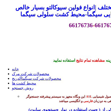
لف |انواع فولین سیوکالتو بسیار خالص
ایی سیگما-محیط کشت سلولی سیگما
66176736
-
66176
ینه
مشاهده تمام نتایج
استفاده نمایید
خانه
محصولات شرکت مرک
محصولات شرکت سیگماآلدریچ
محیط کشت ها
روش جستجو
جهت جستجوی بیش از 45 هزار محصول شیمیایی
ASL
این وبگاه مجهز به سیستم پیشرفته جستجوگر
ی به دو زبان
فارسی
و انگلیسی میباشد
(جهت استفاده در نوار جستجوی سایت ) میتوانید از طریق ورود یکی از