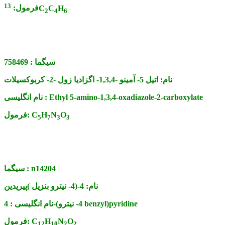
13
H
C
C
فرمول:
2
4
6
سیگما :
758469
نام:
اتیل 5- آمینو -1,3,4- اگزادیا زول -2- کربوکسیلات
Ethyl 5-amino-1,3,4-oxadiazole-2-carboxylate
نام انگلیسی :
O
N
H
C
فرمول:
5
7
3
3
n14204
سیگما :
نام:
4-(4- نیترو بنزیل )پیریدین
4-(4- نیترو benzyl)pyridine
نام انگلیسی :
O
N
H
C
فرمول:
12
10
2
2