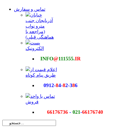
تماس و سفارش
خیابان
آذربایجان جنب
مترو نواب
(مراجعه با
هماهنگی قبلی)
پست
الکترونیک
INFO
@
111555.
IR
اعلام قیمت از
طریق پیام کوتاه
0912-
8
4-
8
2-3
8
6
تماس با واحد
فروش
66176736
-
021
-
66176740