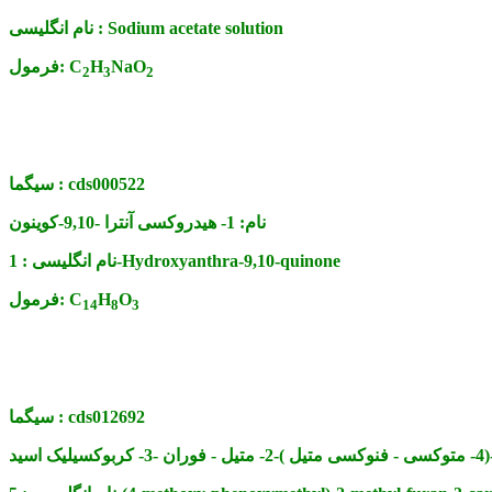
Sodium acetate solution
نام انگلیسی :
NaO
H
C
فرمول:
2
3
2
cds000522
سیگما :
نام:
1- هیدروکسی آنترا -9,10-کوینون
1-Hydroxyanthra-9,10-quinone
نام انگلیسی :
O
H
C
فرمول:
14
8
3
cds012692
سیگما :