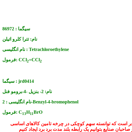
سیگما :
86972
نام:
تترا کلرو اتیلن
Tetrachloroethylene
نام انگلیسی :
=CCl
CCl
فرمول:
2
2
jrd0414
سیگما :
نام:
2- بنزیل -4-برومو فنل
2-Benzyl-4-bromophenol
نام انگلیسی :
BrO
H
C
فرمول:
13
11
فتخر است که توانسته سهم کوچکی در چرخه تامین کالاهای اساسی
 صاحبان صنایع بتوانیم یک رابطه بلند مدت برد برد ایجاد کنیم