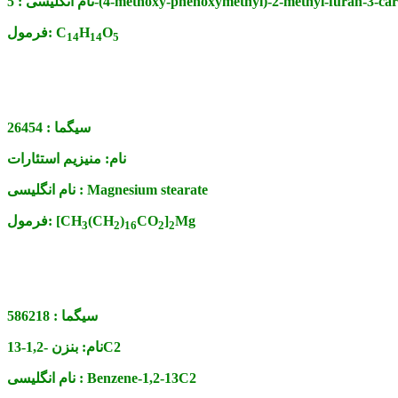
5-(4-methoxy-phenoxymethyl)-2-methyl-furan-3-car
نام انگلیسی :
O
H
C
فرمول:
14
14
5
سیگما :
26454
نام:
منیزیم استئارات
Magnesium stearate
نام انگلیسی :
Mg
]
CO
)
(CH
[CH
فرمول:
3
2
16
2
2
سیگما :
586218
بنزن -1,2-13C2
نام:
Benzene-1,2-13C2
نام انگلیسی :