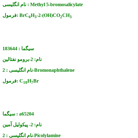
Methyl 5-bromosalicylate
نام انگلیسی :
CH
-2-(OH)CO
H
BrC
فرمول:
6
3
2
3
سیگما :
183644
نام:
2-برومو نفتالین
2-Bromonaphthalene
نام انگلیسی :
Br
H
C
فرمول:
10
7
a65204
سیگما :
نام:
2- پیکولیل آمین
2-Picolylamine
نام انگلیسی :