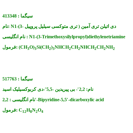
سیگما :
413348
N1-(3- تری متوکسی سیلیل پروپیل ) دی اتیلن تری آمین
نام:
N1-(3-Trimethoxysilylpropyl)diethylenetriamine
نام انگلیسی :
NH
CH
NHCH
CH
NHCH
)
Si(CH
O)
(CH
فرمول:
3
3
2
3
2
2
2
2
2
سیگما :
517763
نام:
2,2′- بی پیریدین -5,5′-دی کربوکسیلیک اسید
2,2′-Bipyridine-5,5′-dicarboxylic acid
نام انگلیسی :
O
N
H
C
فرمول:
12
8
2
4