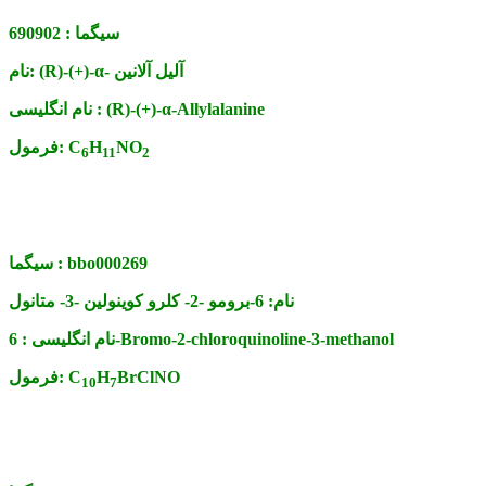
سیگما :
690902
(R)-(+)-α- آلیل آلانین
نام:
(R)-(+)-α-Allylalanine
نام انگلیسی :
NO
H
C
فرمول:
6
11
2
bbo000269
سیگما :
نام:
6-برومو -2- کلرو کوینولین -3- متانول
6-Bromo-2-chloroquinoline-3-methanol
نام انگلیسی :
BrClNO
H
C
فرمول:
10
7