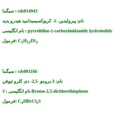
cds014943
سیگما :
نام:
پیرولیدین -1- کربوکسیمیدامید هیدرو یدید
pyrrolidine-1-carboximidamide hydroiodide
نام انگلیسی :
IN
H
C
فرمول:
5
12
3
cds001166
سیگما :
نام:
3-برومو -2,5- دی کلرو تیوفن
3-Bromo-2,5-dichlorothiophene
نام انگلیسی :
S
HBrCl
C
فرمول:
4
2