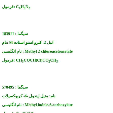
N
H
C
فرمول:
6
8
2
سیگما :
183911
M اتیل 2- کلرو استو استات
نام:
Methyl 2-chloroacetoacetate
نام انگلیسی :
CH
COCH(Cl)CO
CH
فرمول:
3
2
3
سیگما :
578495
نام:
متیل ایندول -6- کربوکسیلات
Methyl indole-6-carboxylate
نام انگلیسی :