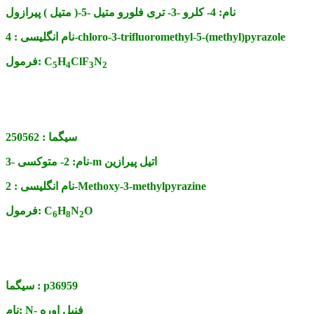
نام:
4- کلرو -3- تری فلورو متیل -5-( متیل ) پیرازول
4-chloro-3-trifluoromethyl-5-(methyl)pyrazole
نام انگلیسی :
N
ClF
H
C
فرمول:
5
4
3
2
سیگما :
250562
2- متوکسی -3-m اتیل پیرازین
نام:
2-Methoxy-3-methylpyrazine
نام انگلیسی :
O
N
H
C
فرمول:
6
8
2
p36959
سیگما :
N- فنیل اوره
نام: