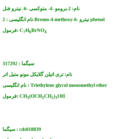
نام:
2-برومو -4- متوکسی -6- نیترو فنل
2-Bromo-4-methoxy-6- نیترو phenol
نام انگلیسی :
BrNO
H
C
فرمول:
7
6
4
سیگما :
317292
نام:
تری اتیلن گلایکل مونو متیل اتر
Triethylene glycol monomethyl ether
نام انگلیسی :
OH
)
CH
(OCH
CH
فرمول:
3
2
2
3
cds018839
سیگما :