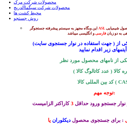
محصولات شرکت مرک
محصولات شرکت سیگماآلدریچ
محیط کشت ها
روش جستجو
جهت جستجوی بیش از 45 هزار محصول شیمیایی
ASL
این وبگاه مجهز به سیستم پیشرفته جستجوگر
ی به دو زبان
فارسی
و انگلیسی میباشد
(جهت استفاده در نوار جستجوی سایت ) میتوانید از طریق ورود یکی از
 :
کی از نامهای محصول مورد نظر
 کالا ( عدد کاتالوگ کالا )
المللی کالا ( CAS )
توجه مهم:
نوار جستجو ورود حداقل
3
کاراکتر الزامیست
: برای جستجوی محصول
دیکلوران
یا