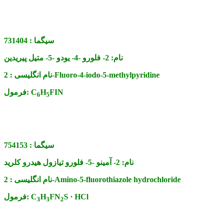
سیگما :
731404
نام:
2- فلورو -4- یودو -5- متیل پیریدین
2-Fluoro-4-iodo-5-methylpyridine
نام انگلیسی :
FIN
H
C
فرمول:
6
5
سیگما :
754153
نام:
2- آمینو -5- فلورو تیازول هیدرو کلرید
2-Amino-5-fluorothiazole hydrochloride
نام انگلیسی :
S · HCl
FN
H
C
فرمول:
3
3
2