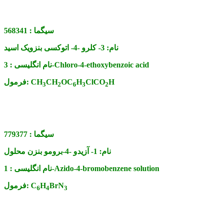
سیگما :
568341
نام:
3- کلرو -4- اتوکسی بنزویک اسید
3-Chloro-4-ethoxybenzoic acid
نام انگلیسی :
H
ClCO
H
OC
CH
CH
فرمول:
3
2
6
3
2
سیگما :
779377
نام:
1- آزیدو -4-برومو بنزن محلول
1-Azido-4-bromobenzene solution
نام انگلیسی :
BrN
H
C
فرمول:
6
4
3