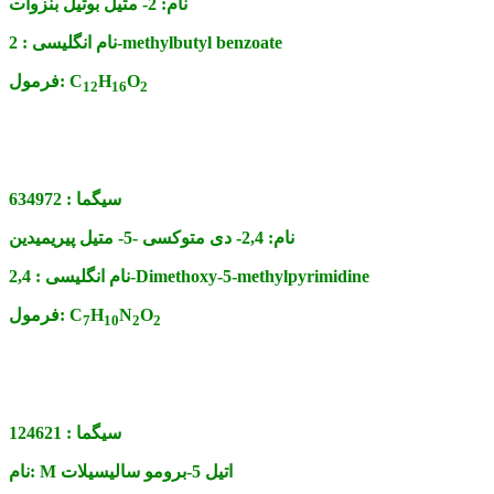
نام:
2- متیل بوتیل بنزوات
2-methylbutyl benzoate
نام انگلیسی :
O
H
C
فرمول:
12
16
2
سیگما :
634972
نام:
2,4- دی متوکسی -5- متیل پیریمیدین
2,4-Dimethoxy-5-methylpyrimidine
نام انگلیسی :
O
N
H
C
فرمول:
7
10
2
2
سیگما :
124621
M اتیل 5-برومو سالیسیلات
نام: