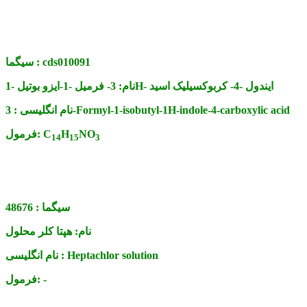
cds010091
سیگما :
3- فرمیل -1-ایزو بوتیل -1H- ایندول -4- کربوکسیلیک اسید
نام:
3-Formyl-1-isobutyl-1H-indole-4-carboxylic acid
نام انگلیسی :
NO
H
C
فرمول:
14
15
3
سیگما :
48676
نام:
هپتا کلر محلول
Heptachlor solution
نام انگلیسی :
-
فرمول: