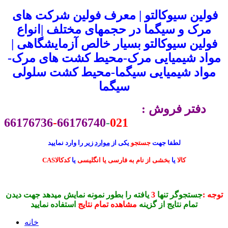
فولین سیوکالتو | معرف فولین شرکت های
مرک و سیگما در حجمهای مختلف |انواع
فولین سیوکالتو بسیار خالص آزمایشگاهی |
مواد شیمیایی مرک-محیط کشت های مرک-
مواد شیمیایی سیگما-محیط کشت سلولی
سیگما
دفتر فروش :
66176736
-
66176740
-
021
لطفا جهت
جستجو
یکی از
موارد
زیر را وارد نمایید
CASکالا
یا
بخشی از نام به فارسی یا انگلیسی
یا
کدکالا
توجه :
جستجوگر تنها
3
یافته را بطور نمونه نمایش میدهد جهت دیدن
تمام نتایج از گزینه
مشاهده تمام نتایج
استفاده نمایید
خانه