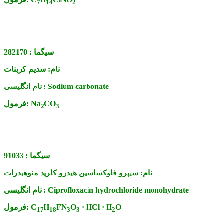
7
14
2
سیگما :
282170
نام:
سدیم کربنات
Sodium carbonate
نام انگلیسی :
CO
Na
فرمول:
2
3
سیگما :
91033
نام:
سیپرو فلوکساسین هیدرو کلرید منوهیدرات
Ciprofloxacin hydrochloride monohydrate
نام انگلیسی :
O
· HCl · H
O
FN
H
C
فرمول:
17
18
3
3
2