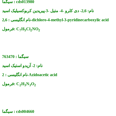
cds013980
سیگما :
نام:
2,6- دی کلرو -4- متیل -3-پیریدین کربوکسیلیک اسید
2,6-dichloro-4-methyl-3-pyridinecarboxylic acid
نام انگلیسی :
NO
Cl
H
C
فرمول:
7
5
2
2
سیگما :
763470
نام:
2- آزیدو استیک اسید
2-Azidoacetic acid
نام انگلیسی :
O
N
H
C
فرمول:
2
3
3
2
cds004660
سیگما :