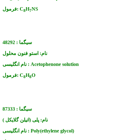
NS
H
C
فرمول:
8
7
سیگما :
48292
نام:
استو فنون محلول
Acetophenone solution
نام انگلیسی :
O
H
C
فرمول:
8
8
سیگما :
87333
نام:
پلی (اتیلن گلایکل )
Poly(ethylene glycol)
نام انگلیسی :