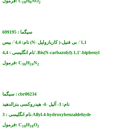
NO
H
C
فرمول:
10
9
2
سیگما :
699195
4,4′- بیس (N- کاربازولیل )-1,1′- بی فنیل
نام:
4,4′-Bis(N-carbazolyl)-1,1′-biphenyl
نام انگلیسی :
N
H
C
فرمول:
36
24
2
cbr00234
سیگما :
نام:
3- آلیل -4- هیدروکسی بنزالدهید
3-Allyl-4-hydroxybenzaldehyde
نام انگلیسی :
O
H
C
فرمول:
10
10
2