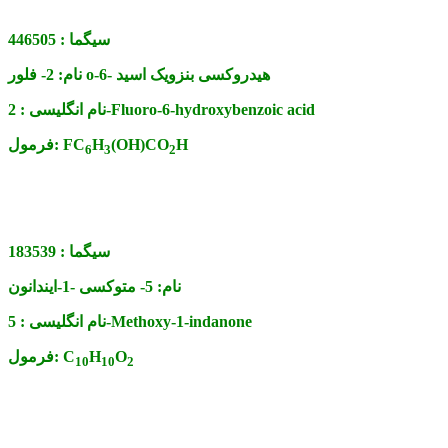
سیگما :
446505
2- فلور o-6- هیدروکسی بنزویک اسید
نام:
2-Fluoro-6-hydroxybenzoic acid
نام انگلیسی :
H
(OH)CO
H
FC
فرمول:
6
3
2
سیگما :
183539
نام:
5- متوکسی -1-ایندانون
5-Methoxy-1-indanone
نام انگلیسی :
O
H
C
فرمول:
10
10
2