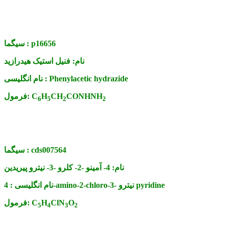
p16656
سیگما :
نام:
فنیل استیک هیدرازید
Phenylacetic hydrazide
نام انگلیسی :
CONHNH
CH
H
C
فرمول:
6
5
2
2
cds007564
سیگما :
نام:
4- آمینو -2- کلرو -3- نیترو پیریدین
4-amino-2-chloro-3- نیترو pyridine
نام انگلیسی :
O
ClN
H
C
فرمول:
5
4
3
2