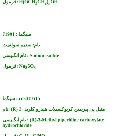
OH
)
CH
H(OCH
فرمول:
2
2
n
سیگما :
71991
نام:
سدیم سولفیت
Sodium sulfite
نام انگلیسی :
SO
Na
فرمول:
2
3
cds019515
سیگما :
(R)-3- متیل پی پیریدین کربوکسیلات هیدرو کلرید
نام:
(R)-3-Methyl piperidine carboxylate
نام انگلیسی :
hydrochloride
ClNO
H
C
فرمول: