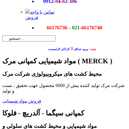
0912-
8
4-
8
2-3
8
6
تماس با واحد
فروش
66176736
-
021
-
66176740
3
توجه
: ورود حداقل
کاراکتر الزامیست
مواد شیمیایی کمپانی مرک ( MERCK )
محیط کشت های میکروبیولوژی شرکت مرک
شرکت مرک تولید کننده بیش از 6000 محصول جهت تحقیق ، تست
و تولید
فروش مواد شیمیایی
کمپانی سیگما - آلدریچ - فلوکا
مواد شیمیایی و محیط کشت های سلولی و