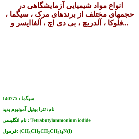
انواع مواد شیمیایی آزمایشگاهی در
حجمهای مختلف از برندهای مرک ، سیگما ،
فلوکا ، آلدریچ ، بی دی اچ ، آلفاایسر و...
سیگما :
140775
نام:
تترا بوتیل آمونیوم یدید
Tetrabutylammonium iodide
نام انگلیسی :
N(I)
)
CH
CH
CH
(CH
فرمول:
3
2
2
2
4