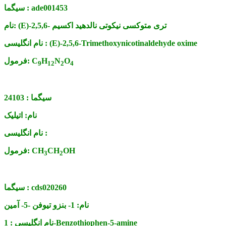
ade001453
سیگما :
(E)-2,5,6- تری متوکسی نیکوتی نالدهید اکسیم
نام:
(E)-2,5,6-Trimethoxynicotinaldehyde oxime
نام انگلیسی :
O
N
H
C
فرمول:
9
12
2
4
سیگما :
24103
نام:
اتیلیک
نام انگلیسی :
OH
CH
CH
فرمول:
3
2
cds020260
سیگما :
نام:
1- بنزو تیوفن -5- آمین
1-Benzothiophen-5-amine
نام انگلیسی :