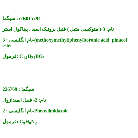
cds015794
سیگما :
نام:
3-( متوکسی متیل ) فنیل برونیک اسید , پیناکول استر
نام انگلیسی :
3-(methoxymethyl)phenylboronic acid, pinacol
ester
BO
H
C
فرمول:
14
21
3
سیگما :
226769
نام:
2- فنیل ایمیدازول
2-Phenylimidazole
نام انگلیسی :
N
H
C
فرمول:
9
8
2