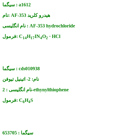
a1612
سیگما :
AF-353 هیدرو کلرید
نام:
AF-353 hydrochloride
نام انگلیسی :
· HCl
O
IN
H
C
فرمول:
14
17
4
2
cds010938
سیگما :
نام:
2- اتینیل تیوفن
2-ethynylthiophene
نام انگلیسی :
S
H
C
فرمول:
6
4
سیگما :
653705