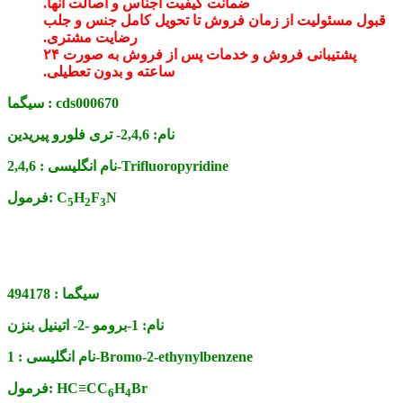
ضمانت کیفیت اجناس و اصالت آنها.
قبول مسئولیت از زمان فروش تا تحویل کامل جنس و جلب
رضایت مشتری.
پشتیبانی فروش و خدمات پس از فروش به صورت ۲۴
ساعته و بدون تعطیلی.
cds000670
سیگما :
نام:
2,4,6- تری فلورو پیریدین
2,4,6-Trifluoropyridine
نام انگلیسی :
N
F
H
C
فرمول:
5
2
3
سیگما :
494178
نام:
1-برومو -2- اتینیل بنزن
1-Bromo-2-ethynylbenzene
نام انگلیسی :
Br
H
HC≡CC
فرمول:
6
4