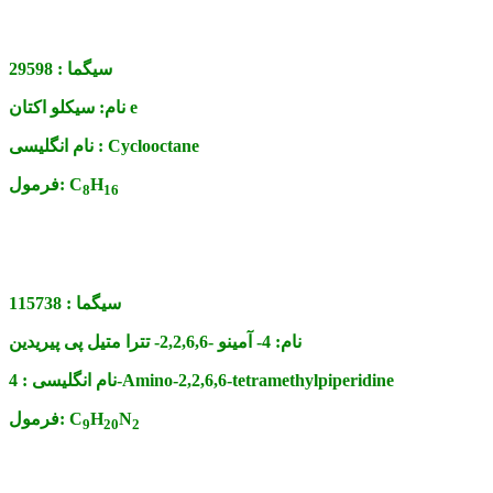
سیگما :
29598
سیکلو اکتان e
نام:
Cyclooctane
نام انگلیسی :
H
C
فرمول:
8
16
سیگما :
115738
نام:
4- آمینو -2,2,6,6- تترا متیل پی پیریدین
4-Amino-2,2,6,6-tetramethylpiperidine
نام انگلیسی :
N
H
C
فرمول:
9
20
2