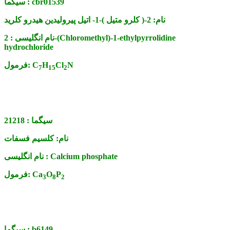
cbr01539
سیگما :
نام:
2-( کلرو متیل )-1- اتیل پیرولیدین هیدرو کلرید
نام انگلیسی :
2-(Chloromethyl)-1-ethylpyrrolidine
hydrochloride
N
Cl
H
C
فرمول:
7
15
2
سیگما :
21218
نام:
کلسیم فسفات
Calcium phosphate
نام انگلیسی :
P
O
Ca
فرمول:
3
8
2
b6149
سیگما :