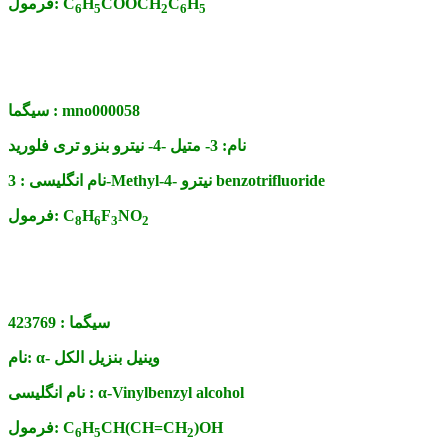
H
C
COOCH
H
C
فرمول:
6
5
2
6
5
mno000058
سیگما :
نام:
3- متیل -4- نیترو بنزو تری فلورید
3-Methyl-4- نیترو benzotrifluoride
نام انگلیسی :
NO
F
H
C
فرمول:
8
6
3
2
سیگما :
423769
α- وینیل بنزیل الکل
نام:
α-Vinylbenzyl alcohol
نام انگلیسی :
)OH
CH(CH=CH
H
C
فرمول:
6
5
2