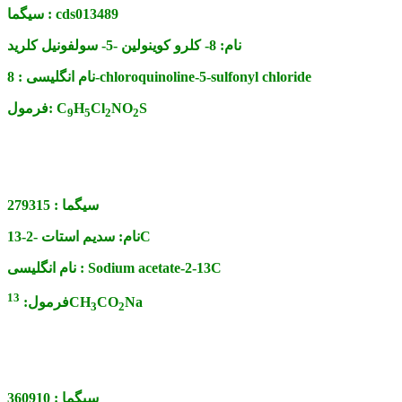
cds013489
سیگما :
نام:
8- کلرو کوینولین -5- سولفونیل کلرید
8-chloroquinoline-5-sulfonyl chloride
نام انگلیسی :
S
NO
Cl
H
C
فرمول:
9
5
2
2
سیگما :
279315
سدیم استات -2-13C
نام:
Sodium acetate-2-13C
نام انگلیسی :
13
Na
CO
CH
فرمول:
3
2
سیگما :
360910