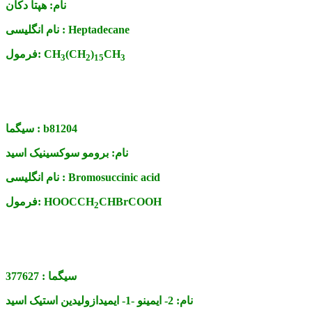
نام:
هپتا دکان
Heptadecane
نام انگلیسی :
CH
)
(CH
CH
فرمول:
3
2
15
3
b81204
سیگما :
نام:
برومو سوکسینیک اسید
Bromosuccinic acid
نام انگلیسی :
CHBrCOOH
HOOCCH
فرمول:
2
سیگما :
377627
نام:
2- ایمینو -1- ایمیدازولیدین استیک اسید