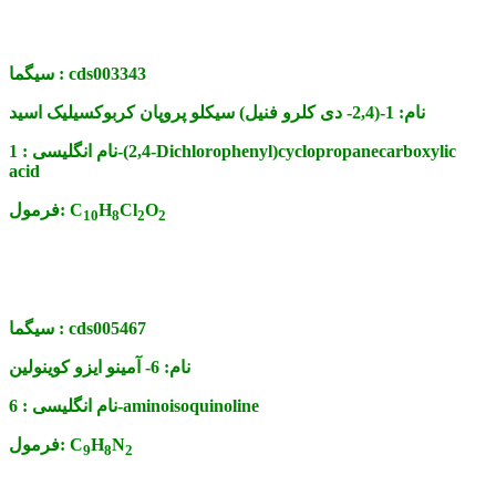
cds003343
سیگما :
نام:
1-(2,4- دی کلرو فنیل) سیکلو پروپان کربوکسیلیک اسید
نام انگلیسی :
1-(2,4-Dichlorophenyl)cyclopropanecarboxylic
acid
O
Cl
H
C
فرمول:
10
8
2
2
cds005467
سیگما :
نام:
6- آمینو ایزو کوینولین
6-aminoisoquinoline
نام انگلیسی :
N
H
C
فرمول:
9
8
2