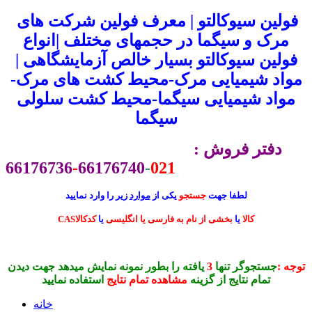
فولین سیوکالتو | معرف فولین شرکت های
مرک و سیگما در حجمهای مختلف |انواع
فولین سیوکالتو بسیار خالص آزمایشگاهی |
مواد شیمیایی مرک-محیط کشت های مرک-
مواد شیمیایی سیگما-محیط کشت سلولی
سیگما
دفتر فروش :
66176736
-
66176740
-
021
لطفا جهت
جستجو
یکی از
موارد
زیر را وارد نمایید
CASکالا
یا
بخشی از نام به فارسی یا انگلیسی
یا
کدکالا
توجه :
جستجوگر تنها
3
یافته را بطور نمونه نمایش میدهد جهت دیدن
تمام نتایج از گزینه
مشاهده تمام نتایج
استفاده نمایید
خانه