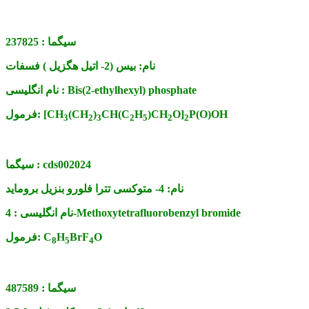
سیگما :
237825
نام:
بیس (2- اتیل هگزیل ) فسفات
Bis(2-ethylhexyl) phosphate
نام انگلیسی :
P(O)OH
O]
)CH
H
CH(C
)
(CH
[CH
فرمول:
3
2
3
2
5
2
2
cds002024
سیگما :
نام:
4- متوکسی تترا فلورو بنزیل بروماید
4-Methoxytetrafluorobenzyl bromide
نام انگلیسی :
O
BrF
H
C
فرمول:
8
5
4
سیگما :
487589