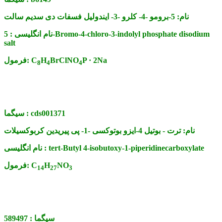
نام:
5-برومو -4- کلرو -3- ایندولیل فسفات دی سدیم سالت
نام انگلیسی :
5-Bromo-4-chloro-3-indolyl phosphate disodium
salt
P · 2Na
BrClNO
H
C
فرمول:
8
4
4
cds001371
سیگما :
نام:
ترت - بوتیل 4-ایزو بوتوکسی -1- پی پیریدین کربوکسیلات
tert-Butyl 4-isobutoxy-1-piperidinecarboxylate
نام انگلیسی :
NO
H
C
فرمول:
14
27
3
سیگما :
589497