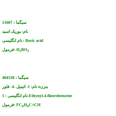
سیگما :
11607
نام:
بوریک اسید
Boric acid
نام انگلیسی :
BO
H
فرمول:
3
3
سیگما :
404330
1- اتینیل -4- فلور oبنزن
نام:
1-Ethynyl-4-fluorobenzene
نام انگلیسی :
C≡CH
H
FC
فرمول:
6
4