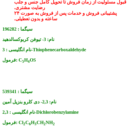
قبول مسئولیت از زمان فروش تا تحویل کامل جنس و جلب
رضایت مشتری.
پشتیبانی فروش و خدمات پس از فروش به صورت ۲۴
ساعته و بدون تعطیلی.
سیگما :
196282
نام:
3- تیوفن کربوکسالدهید
3-Thiophenecarboxaldehyde
نام انگلیسی :
OS
H
C
فرمول:
5
4
سیگما :
539341
نام:
2,3- دی کلرو بنزیل آمین
2,3-Dichlorobenzylamine
نام انگلیسی :
NH
CH
H
C
Cl
فرمول:
2
6
3
2
2