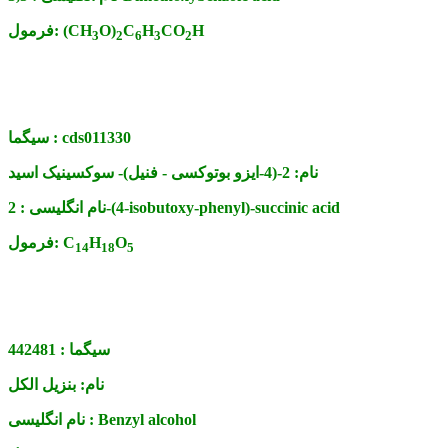
H
CO
H
C
O)
(CH
فرمول:
3
2
6
3
2
cds011330
سیگما :
نام:
2-(4-ایزو بوتوکسی - فنیل)- سوکسینیک اسید
2-(4-isobutoxy-phenyl)-succinic acid
نام انگلیسی :
O
H
C
فرمول:
14
18
5
سیگما :
442481
نام:
بنزیل الکل
Benzyl alcohol
نام انگلیسی :