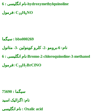
6-hydroxymethylquinoline
نام انگلیسی :
NO
H
C
فرمول:
10
9
bbo000269
سیگما :
نام:
6-برومو -2- کلرو کوینولین -3- متانول
6-Bromo-2-chloroquinoline-3-methanol
نام انگلیسی :
BrClNO
H
C
فرمول:
10
7
سیگما :
75690
نام:
اگزالیک اسید
Oxalic acid
نام انگلیسی :