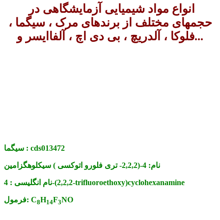
انواع مواد شیمیایی آزمایشگاهی در
حجمهای مختلف از برندهای مرک ، سیگما ،
فلوکا ، آلدریچ ، بی دی اچ ، آلفاایسر و...
cds013472
سیگما :
نام:
4-(2,2,2- تری فلورو اتوکسی ) سیکلوهگزامین
4-(2,2,2-trifluoroethoxy)cyclohexanamine
نام انگلیسی :
NO
F
H
C
فرمول:
8
14
3