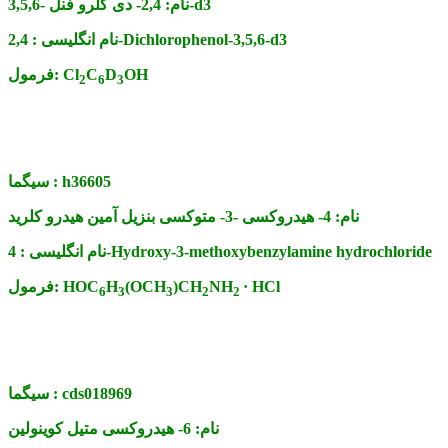
2,4- دی کلرو فنل -3,5,6-d3
نام:
2,4-Dichlorophenol-3,5,6-d3
نام انگلیسی :
OH
D
C
Cl
فرمول:
2
6
3
h36605
سیگما :
نام:
4- هیدروکسی -3- متوکسی بنزیل آمین هیدرو کلرید
4-Hydroxy-3-methoxybenzylamine hydrochloride
نام انگلیسی :
· HCl
NH
)CH
(OCH
H
HOC
فرمول:
6
3
3
2
2
cds018969
سیگما :
نام:
6- هیدروکسی متیل کوینولین