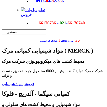
0912-
8
4-
8
2-3
8
6
تماس با واحد
فروش
66176736
-
021
-
66176740
3
توجه
: ورود حداقل
کاراکتر الزامیست
مواد شیمیایی کمپانی مرک ( MERCK )
محیط کشت های میکروبیولوژی شرکت مرک
شرکت مرک تولید کننده بیش از 6000 محصول جهت تحقیق ، تست
و تولید
فروش مواد شیمیایی
کمپانی سیگما - آلدریچ - فلوکا
مواد شیمیایی و محیط کشت های سلولی و