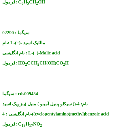
OH
CH
H
C
فرمول:
6
5
2
سیگما :
02290
L-(−)- مالئیک اسید
نام:
L-(−)-Malic acid
نام انگلیسی :
H
CH(OH)CO
CCH
HO
فرمول:
2
2
2
cds009434
سیگما :
نام:
4-(( سیکلو پنتیل آمینو ) متیل )بنزویک اسید
4-((cyclopentylamino)methyl)benzoic acid
نام انگلیسی :
NO
H
C
فرمول:
13
17
2