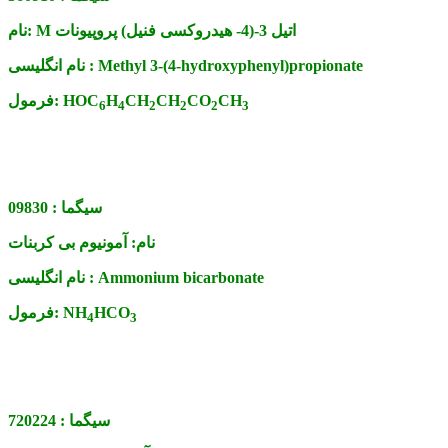
M اتیل 3-(4- هیدروکسی فنیل) پروپیونات
نام:
Methyl 3-(4-hydroxyphenyl)propionate
نام انگلیسی :
CH
CO
CH
CH
H
HOC
فرمول:
6
4
2
2
2
3
سیگما :
09830
نام:
آمونیوم بی کربنات
Ammonium bicarbonate
نام انگلیسی :
HCO
NH
فرمول:
4
3
سیگما :
720224