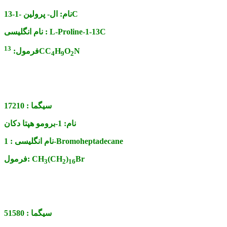
ال- پرولین -1-13C
نام:
L-Proline-1-13C
نام انگلیسی :
13
N
O
H
CC
فرمول:
4
9
2
سیگما :
17210
نام:
1-برومو هپتا دکان
1-Bromoheptadecane
نام انگلیسی :
Br
)
(CH
CH
فرمول:
3
2
16
سیگما :
51580