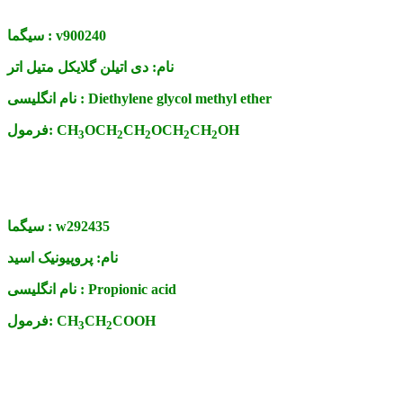
v900240
سیگما :
نام:
دی اتیلن گلایکل متیل اتر
Diethylene glycol methyl ether
نام انگلیسی :
OH
CH
OCH
CH
OCH
CH
فرمول:
3
2
2
2
2
w292435
سیگما :
نام:
پروپیونیک اسید
Propionic acid
نام انگلیسی :
COOH
CH
CH
فرمول:
3
2