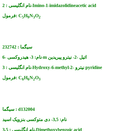
2-Imino-1-imidazolidineacetic acid
نام انگلیسی :
O
N
H
C
فرمول:
5
9
3
2
سیگما :
232742
3- هیدروکسی -6-m اتیل -2- نیترو پیریدین
نام:
3-Hydroxy-6-methyl-2- نیترو pyridine
نام انگلیسی :
O
N
H
C
فرمول:
6
6
2
3
d132004
سیگما :
نام:
3,5- دی متوکسی بنزویک اسید
3,5-Dimethoxybenzoic acid
نام انگلیسی :