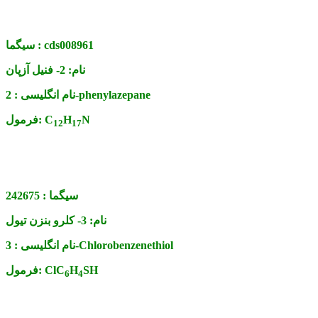
cds008961
سیگما :
نام:
2- فنیل آزپان
2-phenylazepane
نام انگلیسی :
N
H
C
فرمول:
12
17
سیگما :
242675
نام:
3- کلرو بنزن تیول
3-Chlorobenzenethiol
نام انگلیسی :
SH
H
ClC
فرمول:
6
4