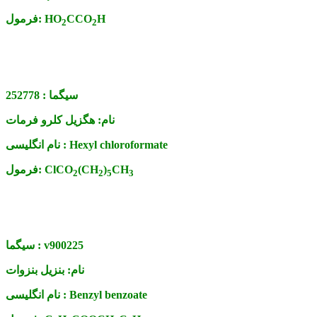
H
CCO
HO
فرمول:
2
2
سیگما :
252778
نام:
هگزیل کلرو فرمات
Hexyl chloroformate
نام انگلیسی :
CH
)
(CH
ClCO
فرمول:
2
2
5
3
v900225
سیگما :
نام:
بنزیل بنزوات
Benzyl benzoate
نام انگلیسی :