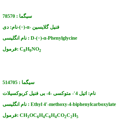
سیگما :
78570
دی-(−)-α- فنیل گلایسین
نام:
D-(−)-α-Phenylglycine
نام انگلیسی :
NO
H
C
فرمول:
8
9
2
سیگما :
514705
نام:
اتیل 4′- متوکسی -4- بی فنیل کربوکسیلات
Ethyl 4′-methoxy-4-biphenylcarboxylate
نام انگلیسی :
H
C
CO
H
C
H
OC
CH
فرمول:
3
6
4
6
4
2
2
5