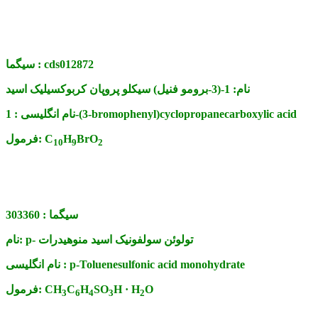
cds012872
سیگما :
نام:
1-(3-برومو فنیل) سیکلو پروپان کربوکسیلیک اسید
1-(3-bromophenyl)cyclopropanecarboxylic acid
نام انگلیسی :
BrO
H
C
فرمول:
10
9
2
سیگما :
303360
p- تولوئن سولفونیک اسید منوهیدرات
نام:
p-Toluenesulfonic acid monohydrate
نام انگلیسی :
O
H · H
SO
H
C
CH
فرمول:
3
6
4
3
2