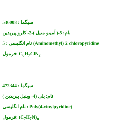
سیگما :
536008
نام:
5-( آمینو متیل )-2- کلرو پیریدین
5-(Aminomethyl)-2-chloropyridine
نام انگلیسی :
ClN
H
C
فرمول:
6
7
2
سیگما :
472344
نام:
پلی (4- وینیل پیریدین )
Poly(4-vinylpyridine)
نام انگلیسی :
N)
H
(C
فرمول:
7
7
n