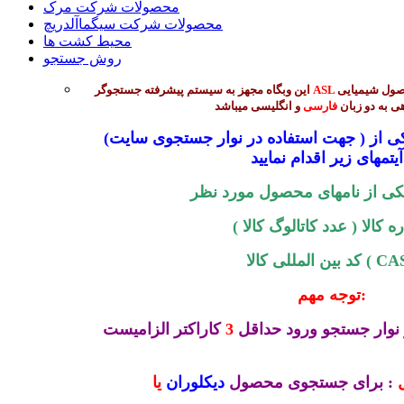
محصولات شرکت مرک
محصولات شرکت سیگماآلدریچ
محیط کشت ها
روش جستجو
جهت جستجوی بیش از 45 هزار محصول شیمیایی
ASL
این وبگاه مجهز به سیستم پیشرفته جستجوگر
ی به دو زبان
فارسی
و انگلیسی میباشد
(جهت استفاده در نوار جستجوی سایت ) میتوانید از طریق ورود یکی از
 :
کی از نامهای محصول مورد نظر
 کالا ( عدد کاتالوگ کالا )
المللی کالا ( CAS )
توجه مهم:
نوار جستجو ورود حداقل
3
کاراکتر الزامیست
: برای جستجوی محصول
دیکلوران
یا