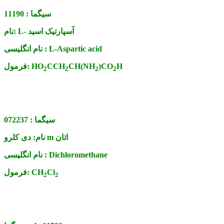
سیگما :
11190
L- آسپارتیک اسید
نام:
L-Aspartic acid
نام انگلیسی :
H
)CO
CH(NH
CCH
HO
فرمول:
2
2
2
2
سیگما :
072237
دی کلرو m اتان
نام:
Dichloromethane
نام انگلیسی :
Cl
CH
فرمول:
2
2