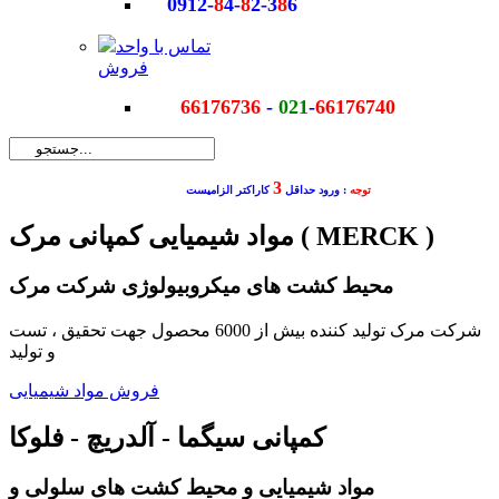
0912-
8
4-
8
2-3
8
6
تماس با واحد
فروش
66176736
-
021
-
66176740
3
توجه
: ورود حداقل
کاراکتر الزامیست
مواد شیمیایی کمپانی مرک ( MERCK )
محیط کشت های میکروبیولوژی شرکت مرک
شرکت مرک تولید کننده بیش از 6000 محصول جهت تحقیق ، تست
و تولید
فروش مواد شیمیایی
کمپانی سیگما - آلدریچ - فلوکا
مواد شیمیایی و محیط کشت های سلولی و