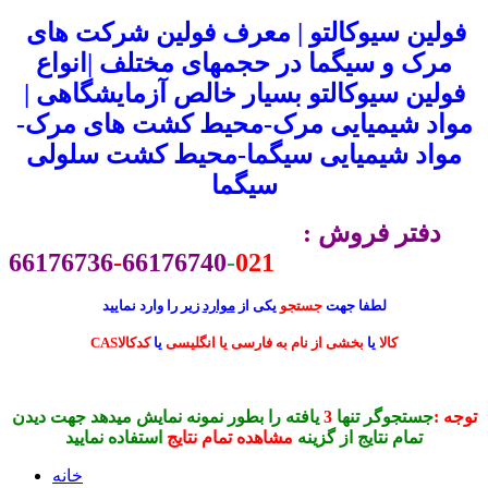
فولین سیوکالتو | معرف فولین شرکت های
مرک و سیگما در حجمهای مختلف |انواع
فولین سیوکالتو بسیار خالص آزمایشگاهی |
مواد شیمیایی مرک-محیط کشت های مرک-
مواد شیمیایی سیگما-محیط کشت سلولی
سیگما
دفتر فروش :
66176736
-
66176740
-
021
لطفا جهت
جستجو
یکی از
موارد
زیر را وارد نمایید
CASکالا
یا
بخشی از نام به فارسی یا انگلیسی
یا
کدکالا
توجه :
جستجوگر تنها
3
یافته را بطور نمونه نمایش میدهد جهت دیدن
تمام نتایج از گزینه
مشاهده تمام نتایج
استفاده نمایید
خانه