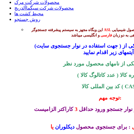
محصولات شرکت مرک
محصولات شرکت سیگماآلدریچ
محیط کشت ها
روش جستجو
جهت جستجوی بیش از 45 هزار محصول شیمیایی
ASL
این وبگاه مجهز به سیستم پیشرفته جستجوگر
ی به دو زبان
فارسی
و انگلیسی میباشد
(جهت استفاده در نوار جستجوی سایت ) میتوانید از طریق ورود یکی از
 :
کی از نامهای محصول مورد نظر
 کالا ( عدد کاتالوگ کالا )
المللی کالا ( CAS )
توجه مهم:
نوار جستجو ورود حداقل
3
کاراکتر الزامیست
: برای جستجوی محصول
دیکلوران
یا