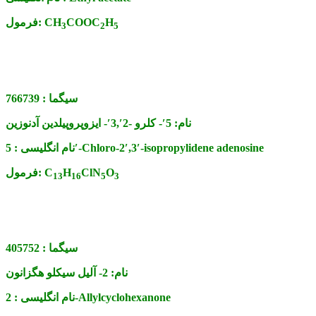
H
COOC
CH
فرمول:
3
2
5
سیگما :
766739
نام:
5′- کلرو -2′,3′- ایزوپروپیلدین آدنوزین
5′-Chloro-2′,3′-isopropylidene adenosine
نام انگلیسی :
O
ClN
H
C
فرمول:
13
16
5
3
سیگما :
405752
نام:
2- آلیل سیکلو هگزانون
2-Allylcyclohexanone
نام انگلیسی :