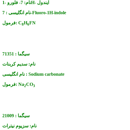
7- فلورو -1H- ایندول
نام:
7-Fluoro-1H-indole
نام انگلیسی :
FN
H
C
فرمول:
8
6
سیگما :
71351
نام:
سدیم کربنات
Sodium carbonate
نام انگلیسی :
CO
Na
فرمول:
2
3
سیگما :
21009
نام:
سزیوم نیترات