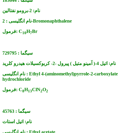
سیگما :
183644
نام:
2-برومو نفتالین
2-Bromonaphthalene
نام انگلیسی :
Br
H
C
فرمول:
10
7
سیگما :
729795
نام:
اتیل 4-( آمینو متیل ) پیرول -2- کربوکسیلات هیدرو کلرید
Ethyl 4-(aminomethyl)pyrrole-2-carboxylate
نام انگلیسی :
hydrochloride
O
ClN
H
C
فرمول:
8
13
2
2
سیگما :
45763
نام:
اتیل استات
Ethyl acetate
نام انگلیسی :