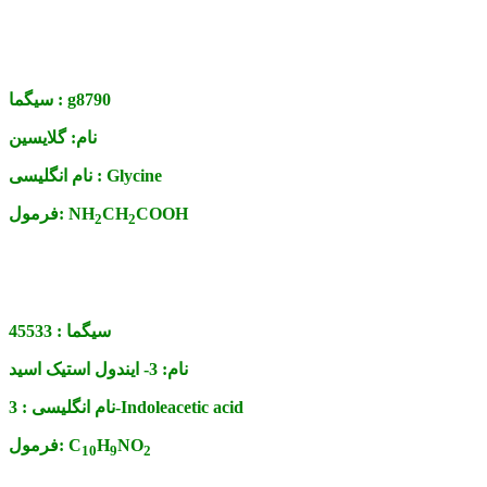
g8790
سیگما :
نام:
گلایسین
Glycine
نام انگلیسی :
COOH
CH
NH
فرمول:
2
2
سیگما :
45533
نام:
3- ایندول استیک اسید
3-Indoleacetic acid
نام انگلیسی :
NO
H
C
فرمول:
10
9
2