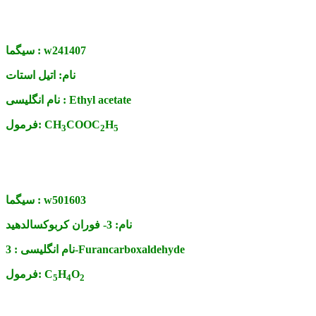
w241407
سیگما :
نام:
اتیل استات
Ethyl acetate
نام انگلیسی :
H
COOC
CH
فرمول:
3
2
5
w501603
سیگما :
نام:
3- فوران کربوکسالدهید
3-Furancarboxaldehyde
نام انگلیسی :
O
H
C
فرمول:
5
4
2