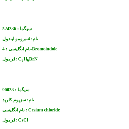
سیگما :
524336
نام:
4-برومو ایندول
4-Bromoindole
نام انگلیسی :
BrN
H
C
فرمول:
8
6
سیگما :
90033
نام:
سزیوم کلرید
Cesium chloride
نام انگلیسی :
CsCl
فرمول: