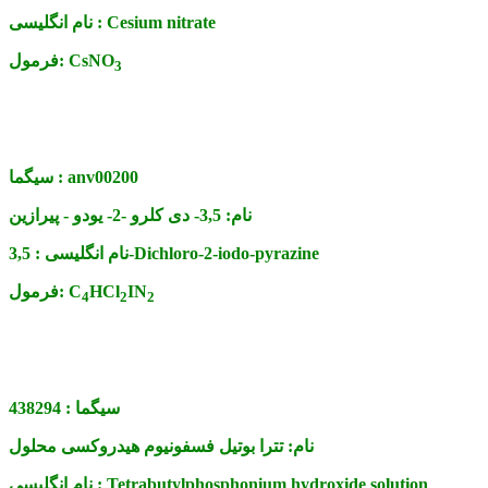
Cesium nitrate
نام انگلیسی :
CsNO
فرمول:
3
anv00200
سیگما :
نام:
3,5- دی کلرو -2- یودو - پیرازین
3,5-Dichloro-2-iodo-pyrazine
نام انگلیسی :
IN
HCl
C
فرمول:
4
2
2
سیگما :
438294
نام:
تترا بوتیل فسفونیوم هیدروکسی محلول
Tetrabutylphosphonium hydroxide solution
نام انگلیسی :