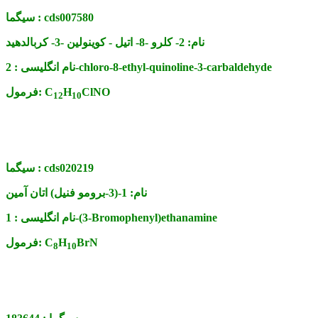
cds007580
سیگما :
نام:
2- کلرو -8- اتیل - کوینولین -3- کربالدهید
2-chloro-8-ethyl-quinoline-3-carbaldehyde
نام انگلیسی :
ClNO
H
C
فرمول:
12
10
cds020219
سیگما :
نام:
1-(3-برومو فنیل) اتان آمین
1-(3-Bromophenyl)ethanamine
نام انگلیسی :
BrN
H
C
فرمول:
8
10