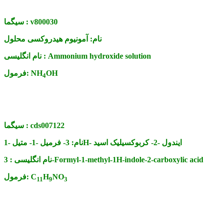
v800030
سیگما :
نام:
آمونیوم هیدروکسی محلول
Ammonium hydroxide solution
نام انگلیسی :
OH
NH
فرمول:
4
cds007122
سیگما :
3- فرمیل -1- متیل -1H- ایندول -2- کربوکسیلیک اسید
نام:
3-Formyl-1-methyl-1H-indole-2-carboxylic acid
نام انگلیسی :
NO
H
C
فرمول:
11
9
3