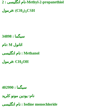
2-Methyl-2-propanethiol
نام انگلیسی :
CSH
)
(CH
فرمول:
3
3
سیگما :
34898
M اتانول
نام:
Methanol
نام انگلیسی :
OH
CH
فرمول:
3
سیگما :
402990
نام:
یودین مونو کلرید
Iodine monochloride
نام انگلیسی :