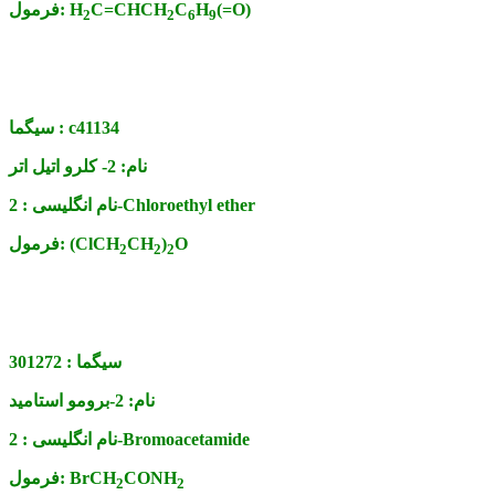
(=O)
H
C
C=CHCH
H
فرمول:
2
2
6
9
c41134
سیگما :
نام:
2- کلرو اتیل اتر
2-Chloroethyl ether
نام انگلیسی :
O
)
CH
(ClCH
فرمول:
2
2
2
سیگما :
301272
نام:
2-برومو استامید
2-Bromoacetamide
نام انگلیسی :
CONH
BrCH
فرمول:
2
2