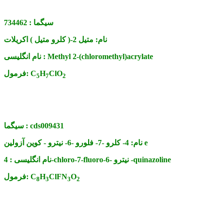
سیگما :
734462
نام:
متیل 2-( کلرو متیل ) اکریلات
Methyl 2-(chloromethyl)acrylate
نام انگلیسی :
ClO
H
C
فرمول:
5
7
2
cds009431
سیگما :
4- کلرو -7- فلورو -6- نیترو - کوین آزولین e
نام:
4-chloro-7-fluoro-6- نیترو -quinazoline
نام انگلیسی :
O
ClFN
H
C
فرمول:
8
3
3
2