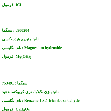
ICl
فرمول:
v900204
سیگما :
نام:
منیزیم هیدروکسی
Magnesium hydroxide
نام انگلیسی :
Mg(OH)
فرمول:
2
سیگما :
753491
نام:
بنزن -1,3,5- تری کربوکسالدهید
Benzene-1,3,5-tricarboxaldehyde
نام انگلیسی :
O
H
C
فرمول:
9
6
3