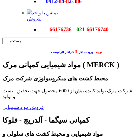
0912-
8
4-
8
2-3
8
6
تماس با واحد
فروش
66176736
-
021
-
66176740
3
توجه
: ورود حداقل
کاراکتر الزامیست
مواد شیمیایی کمپانی مرک ( MERCK )
محیط کشت های میکروبیولوژی شرکت مرک
شرکت مرک تولید کننده بیش از 6000 محصول جهت تحقیق ، تست
و تولید
فروش مواد شیمیایی
کمپانی سیگما - آلدریچ - فلوکا
مواد شیمیایی و محیط کشت های سلولی و