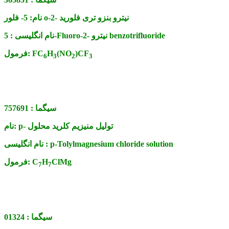
5- فلور o-2- نیترو بنزو تری فلورید
نام:
5-Fluoro-2- نیترو benzotrifluoride
نام انگلیسی :
)CF
(NO
H
FC
فرمول:
6
3
2
3
سیگما :
757691
p- تولیل منیزیم کلرید محلول
نام:
p-Tolylmagnesium chloride solution
نام انگلیسی :
ClMg
H
C
فرمول:
7
7
سیگما :
01324