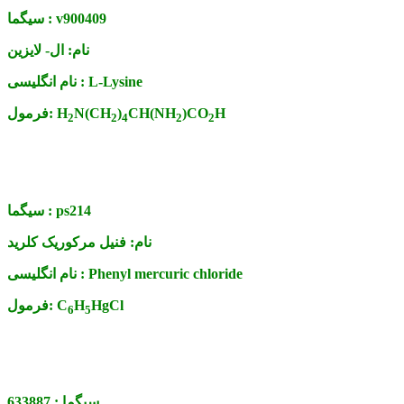
v900409
سیگما :
نام:
ال- لایزین
L-Lysine
نام انگلیسی :
H
)CO
CH(NH
)
N(CH
H
فرمول:
2
2
4
2
2
ps214
سیگما :
نام:
فنیل مرکوریک کلرید
Phenyl mercuric chloride
نام انگلیسی :
HgCl
H
C
فرمول:
6
5
سیگما :
633887