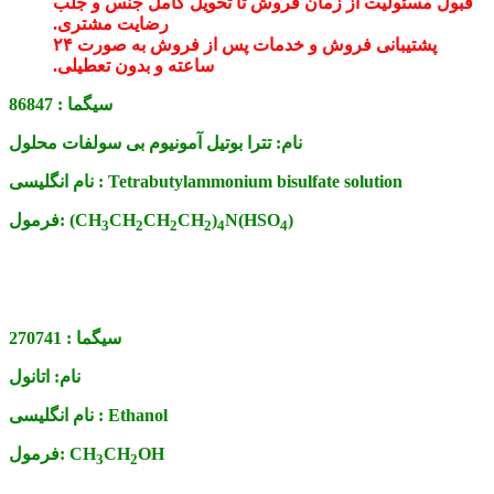
قبول مسئولیت از زمان فروش تا تحویل کامل جنس و جلب
رضایت مشتری.
پشتیبانی فروش و خدمات پس از فروش به صورت ۲۴
ساعته و بدون تعطیلی.
سیگما :
86847
نام:
تترا بوتیل آمونیوم بی سولفات محلول
Tetrabutylammonium bisulfate solution
نام انگلیسی :
)
N(HSO
)
CH
CH
CH
(CH
فرمول:
3
2
2
2
4
4
سیگما :
270741
نام:
اتانول
Ethanol
نام انگلیسی :
OH
CH
CH
فرمول:
3
2