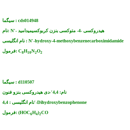
cds014948
سیگما :
N′- هیدروکسی -4- متوکسی بنزن کربوکسیمیدامید
نام:
N′-hydroxy-4-methoxybenzenecarboximidamide
نام انگلیسی :
O
N
H
C
فرمول:
8
10
2
2
d110507
سیگما :
نام:
4,4′-دی هیدروکسی بنزو فنون
4,4′-Dihydroxybenzophenone
نام انگلیسی :
CO
)
H
(HOC
فرمول:
6
4
2