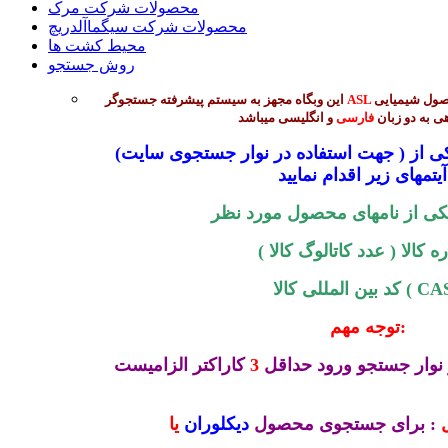
محصولات شرکت مرک
محصولات شرکت سیگماآلدریچ
محیط کشت ها
روش جستجو
جهت جستجوی بیش از 45 هزار محصول شیمیایی
ASL
این وبگاه مجهز به سیستم پیشرفته جستجوگر
ی به دو زبان
فارسی
و انگلیسی میباشد
(جهت استفاده در نوار جستجوی سایت ) میتوانید از طریق ورود یکی از
 :
کی از نامهای محصول مورد نظر
 کالا ( عدد کاتالوگ کالا )
المللی کالا ( CAS )
توجه مهم:
نوار جستجو ورود حداقل
3
کاراکتر الزامیست
: برای جستجوی محصول
دیکلوران
یا