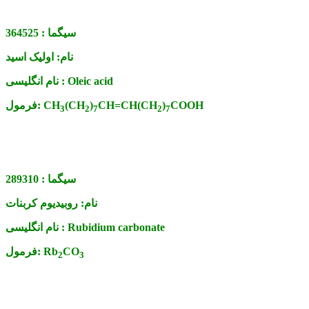
سیگما :
364525
نام:
اولیک اسید
Oleic acid
نام انگلیسی :
COOH
)
CH=CH(CH
)
(CH
CH
فرمول:
3
2
7
2
7
سیگما :
289310
نام:
روبیدیوم کربنات
Rubidium carbonate
نام انگلیسی :
CO
Rb
فرمول:
2
3