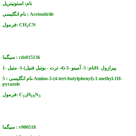
نام:
استونیتریل
Acetonitrile
نام انگلیسی :
CN
CH
فرمول:
3
cds015136
سیگما :
5- آمینو -3-(4- ترت - بوتیل فنیل)-1- متیل -1H- پیرازول
نام:
نام انگلیسی :
5-Amino-3-(4-tert-butylphenyl)-1-methyl-1H-
pyrazole
N
H
C
فرمول:
14
19
3
v900518
سیگما :