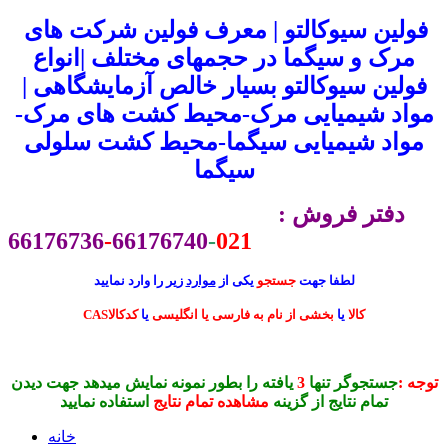
فولین سیوکالتو | معرف فولین شرکت های
مرک و سیگما در حجمهای مختلف |انواع
فولین سیوکالتو بسیار خالص آزمایشگاهی |
مواد شیمیایی مرک-محیط کشت های مرک-
مواد شیمیایی سیگما-محیط کشت سلولی
سیگما
دفتر فروش :
66176736
-
66176740
-
021
لطفا جهت
جستجو
یکی از
موارد
زیر را وارد نمایید
CASکالا
یا
بخشی از نام به فارسی یا انگلیسی
یا
کدکالا
توجه :
جستجوگر تنها
3
یافته را بطور نمونه نمایش میدهد جهت دیدن
تمام نتایج از گزینه
مشاهده تمام نتایج
استفاده نمایید
خانه