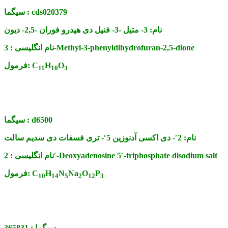
cds020379
سیگما :
نام:
3- متیل -3- فنیل دی هیدرو فوران -2,5- دیون
3-Methyl-3-phenyldihydrofuran-2,5-dione
نام انگلیسی :
O
H
C
فرمول:
11
10
3
d6500
سیگما :
نام:
2′- دی اکسی آدنوزین 5′- تری فسفات دی سدیم سالت
2′-Deoxyadenosine 5′-triphosphate disodium salt
نام انگلیسی :
P
O
Na
N
H
C
فرمول:
10
14
5
2
12
3
سیگما :
365831