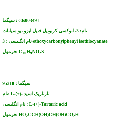
cds003491
سیگما :
نام:
3- اتوکسی کربونیل فنیل ایزو تیو سیانات
3-ethoxycarbonylphenyl isothiocyanate
نام انگلیسی :
S
NO
H
C
فرمول:
10
9
2
سیگما :
95318
L-(+)- تارتاریک اسید
نام:
L-(+)-Tartaric acid
نام انگلیسی :
H
CCH(OH)CH(OH)CO
HO
فرمول:
2
2