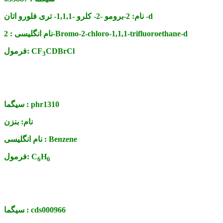
2-برومو -2- کلرو -1,1,1- تری فلورو اتان -d
نام:
2-Bromo-2-chloro-1,1,1-trifluoroethane-d
نام انگلیسی :
CDBrCl
CF
فرمول:
3
phr1310
سیگما :
نام:
بنزن
Benzene
نام انگلیسی :
H
C
فرمول:
6
6
cds000966
سیگما :