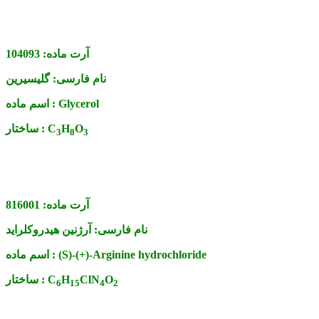
آرت ماده:
104093
نام فارسی:
گلیسیرین
Glycerol
اسم ماده :
O
H
C
ساختار :
3
8
3
آرت ماده:
816001
نام فارسی:
آرژنین هیدروکلراید
(S)-(+)-Arginine hydrochloride
اسم ماده :
O
ClN
H
C
ساختار :
6
1
5
4
2