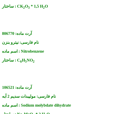
O
* 1,5 H
O
CK
ساختار :
2
3
2
آرت ماده:
806770
نام فارسی:
نیترو بنزن
Nitrobenzene
اسم ماده :
NO
H
C
ساختار :
6
5
2
آرت ماده:
106521
نام فارسی:
مولیبدات سدیم 2 آبه
Sodium molybdate dihydrate
اسم ماده :