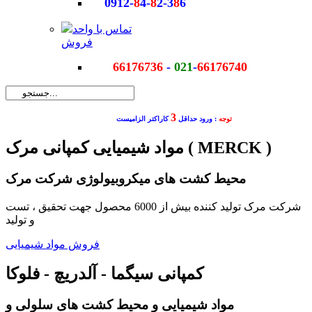
0912-
8
4-
8
2-3
8
6
تماس با واحد
فروش
66176736
-
021
-
66176740
3
توجه
: ورود حداقل
کاراکتر الزامیست
مواد شیمیایی کمپانی مرک ( MERCK )
محیط کشت های میکروبیولوژی شرکت مرک
شرکت مرک تولید کننده بیش از 6000 محصول جهت تحقیق ، تست
و تولید
فروش مواد شیمیایی
کمپانی سیگما - آلدریچ - فلوکا
مواد شیمیایی و محیط کشت های سلولی و