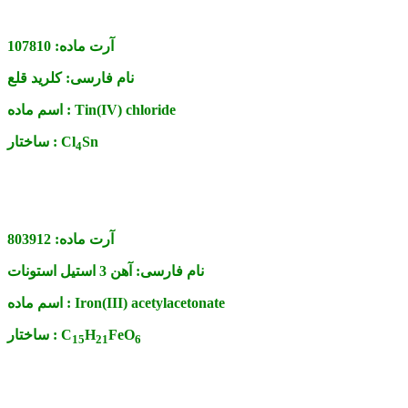
آرت ماده:
107810
نام فارسی:
کلرید قلع
Tin(IV) chloride
اسم ماده :
Sn
Cl
ساختار :
4
آرت ماده:
803912
نام فارسی:
آهن 3 استیل استونات
Iron(III) acetylacetonate
اسم ماده :
FeO
H
C
ساختار :
1
5
2
1
6