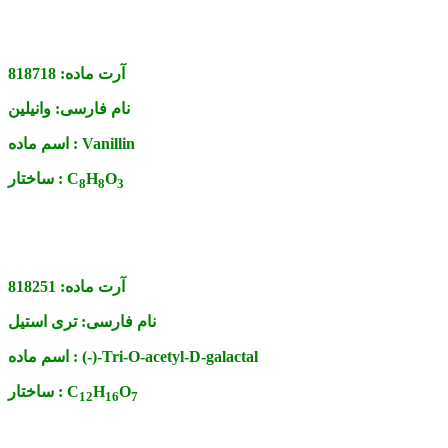
آرت ماده:
818718
نام فارسی:
وانیلین
Vanillin
اسم ماده :
O
H
C
ساختار :
8
8
3
آرت ماده:
818251
نام فارسی:
تری استیل
(-)-Tri-O-acetyl-D-galactal
اسم ماده :
O
H
C
ساختار :
1
2
1
6
7