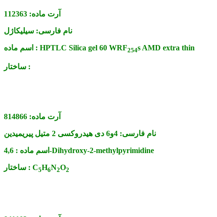
آرت ماده:
112363
نام فارسی:
سیلیکاژل
s AMD extra thin
HPTLC Silica gel 60 WRF
اسم ماده :
2
5
4
ساختار :
آرت ماده:
814866
نام فارسی:
4و6 دی هیدروکسی 2 متیل پیریمیدین
4,6-Dihydroxy-2-methylpyrimidine
اسم ماده :
O
N
H
C
ساختار :
5
6
2
2