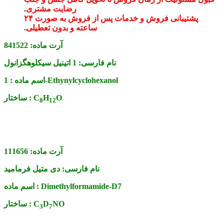
رضایت مشتری.
پشتیبانی فروش و خدمات پس از فروش به صورت ۲۴
ساعته و بدون تعطیلی.
آرت ماده:
841522
نام فارسی:
1 اتینیل سیکلوهگزانول
1-Ethynylcyclohexanol
اسم ماده :
O
H
C
ساختار :
8
1
2
آرت ماده:
111656
نام فارسی:
دی متیل فرمامید
Dimethylformamide-D7
اسم ماده :
NO
D
C
ساختار :
3
7