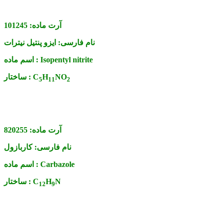
آرت ماده:
101245
نام فارسی:
ایزو پنتیل نیترات
Isopentyl nitrite
اسم ماده :
NO
H
C
ساختار :
5
1
1
2
آرت ماده:
820255
نام فارسی:
کاربازول
Carbazole
اسم ماده :
N
H
C
ساختار :
1
2
9