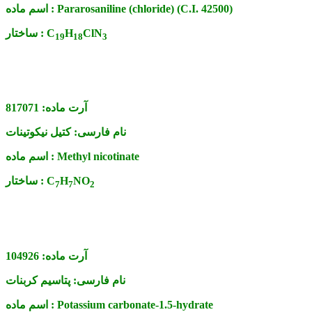
Pararosaniline (chloride) (C.I. 42500)
اسم ماده :
ClN
H
C
ساختار :
1
9
1
8
3
آرت ماده:
817071
نام فارسی:
کتیل نیکوتینات
Methyl nicotinate
اسم ماده :
NO
H
C
ساختار :
7
7
2
آرت ماده:
104926
نام فارسی:
پتاسیم کربنات
Potassium carbonate-1.5-hydrate
اسم ماده :