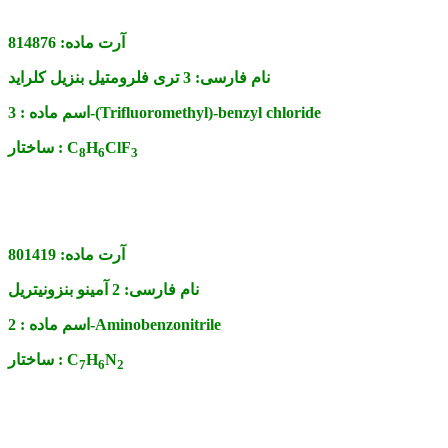
آرت ماده:
814876
نام فارسی:
3 تری فلرومتیل بنزیل کلراید
3-(Trifluoromethyl)-benzyl chloride
اسم ماده :
ClF
H
C
ساختار :
8
6
3
آرت ماده:
801419
نام فارسی:
2 آمینو بنزونیتریل
2-Aminobenzonitrile
اسم ماده :
N
H
C
ساختار :
7
6
2