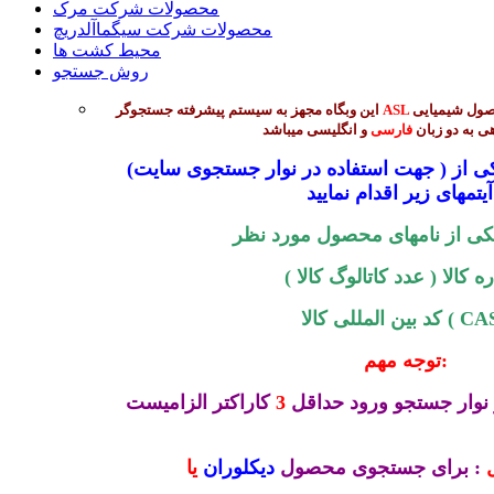
محصولات شرکت مرک
محصولات شرکت سیگماآلدریچ
محیط کشت ها
روش جستجو
جهت جستجوی بیش از 45 هزار محصول شیمیایی
ASL
این وبگاه مجهز به سیستم پیشرفته جستجوگر
ی به دو زبان
فارسی
و انگلیسی میباشد
(جهت استفاده در نوار جستجوی سایت ) میتوانید از طریق ورود یکی از
 :
کی از نامهای محصول مورد نظر
 کالا ( عدد کاتالوگ کالا )
المللی کالا ( CAS )
توجه مهم:
نوار جستجو ورود حداقل
3
کاراکتر الزامیست
: برای جستجوی محصول
دیکلوران
یا