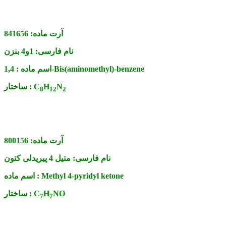
آرت ماده:
841656
نام فارسی:
1و4 بنزن
1,4-Bis(aminomethyl)-benzene
اسم ماده :
N
H
C
ساختار :
8
1
2
2
آرت ماده:
800156
نام فارسی:
متیل 4 پیریدلی کتون
Methyl 4-pyridyl ketone
اسم ماده :
NO
H
C
ساختار :
7
7