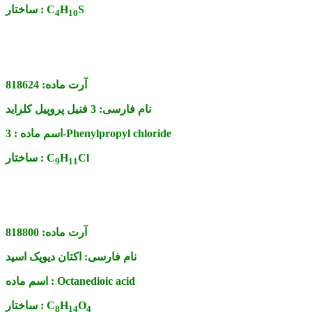
S
H
C
ساختار :
4
1
0
آرت ماده:
818624
نام فارسی:
3 فنیل پروپیل کلراید
3-Phenylpropyl chloride
اسم ماده :
Cl
H
C
ساختار :
9
1
1
آرت ماده:
818800
نام فارسی:
اکتان دیویک اسید
Octanedioic acid
اسم ماده :
O
H
C
ساختار :
8
1
4
4