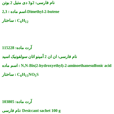
نام فارسی:
2و3 دی متیل 2 بوتن
2,3-Dimethyl-2-butene
اسم ماده :
H
C
ساختار :
6
1
2
آرت ماده:
115228
نام فارسی:
ان ان 2 آمینو اتان سولفونیک اسید
N,N-Bis(2-hydroxyethyl)-2-aminoethanesulfonic acid
اسم ماده :
S
NO
H
C
ساختار :
6
1
5
5
آرت ماده:
103805
Desiccant sachet 100 g
نام فارسی: