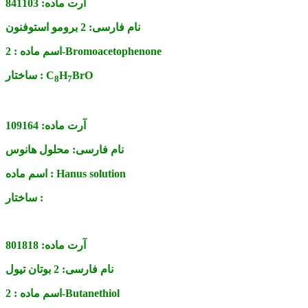
آرت ماده:
841103
نام فارسی:
2 برومو استوفنون
2-Bromoacetophenone
اسم ماده :
BrO
H
C
ساختار :
8
7
آرت ماده:
109164
نام فارسی:
محلول هانوس
Hanus solution
اسم ماده :
ساختار :
آرت ماده:
801818
نام فارسی:
2 بوتان تیول
2-Butanethiol
اسم ماده :