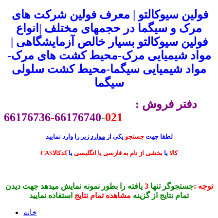
فولین سیوکالتو | معرف فولین شرکت های
مرک و سیگما در حجمهای مختلف |انواع
فولین سیوکالتو بسیار خالص آزمایشگاهی |
مواد شیمیایی مرک-محیط کشت های مرک-
مواد شیمیایی سیگما-محیط کشت سلولی
سیگما
دفتر فروش :
66176736
-
66176740
-
021
لطفا جهت
جستجو
یکی از
موارد
زیر را وارد نمایید
CASکالا
یا
بخشی از نام به فارسی یا انگلیسی
یا
کدکالا
توجه :
جستجوگر تنها
3
یافته را بطور نمونه نمایش میدهد جهت دیدن
تمام نتایج از گزینه
مشاهده تمام نتایج
استفاده نمایید
خانه