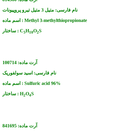
نام فارسی:
متیل 3 متیل تیرو پروپیونات
Methyl 3-methylthiopropionate
اسم ماده :
S
O
H
C
ساختار :
5
1
0
2
آرت ماده:
100714
نام فارسی:
اسید سولفوریک
Sulfuric acid 96%
اسم ماده :
S
O
H
ساختار :
2
4
آرت ماده:
841695