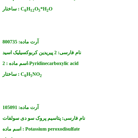
O
*H
O
H
C
ساختار :
6
1
2
5
2
آرت ماده:
800735
نام فارسی:
2 پیریدین کربوکسیلیک اسید
2-Pyridinecarboxylic acid
اسم ماده :
NO
H
C
ساختار :
6
5
2
آرت ماده:
105091
نام فارسی:
پتاسیم پروک سو دی سولفات
Potassium peroxodisulfate
اسم ماده :