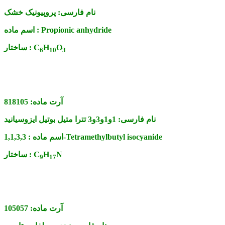
نام فارسی:
پروپیونیک خشک
Propionic anhydride
اسم ماده :
O
H
C
ساختار :
6
1
0
3
آرت ماده:
818105
نام فارسی:
1و1و3و3 تترا متیل بوتیل ایزوسیانید
1,1,3,3-Tetramethylbutyl isocyanide
اسم ماده :
N
H
C
ساختار :
9
1
7
آرت ماده:
105057