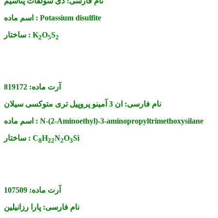
نام فارسی:
دی سولفات پتاسیم
Potassium disulfite
اسم ماده :
S
O
K
ساختار :
2
5
2
آرت ماده:
819172
نام فارسی:
ان 3 آمینو پروپیل تری متوکسی سیلان
N-(2-Aminoethyl)-3-aminopropyltrimethoxysilane
اسم ماده :
Si
O
N
H
C
ساختار :
8
2
2
2
3
آرت ماده:
107509
نام فارسی:
پارا رزانیلین