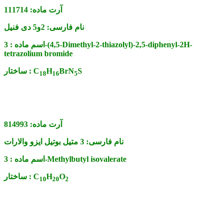
آرت ماده:
111714
نام فارسی:
2و5 دی فنیل
اسم ماده :
3-(4,5-Dimethyl-2-thiazolyl)-2,5-diphenyl-2H-
tetrazolium bromide
S
BrN
H
C
ساختار :
1
8
1
6
5
آرت ماده:
814993
نام فارسی:
3 متیل بوتیل ایزو والارات
3-Methylbutyl isovalerate
اسم ماده :
O
H
C
ساختار :
1
0
2
0
2