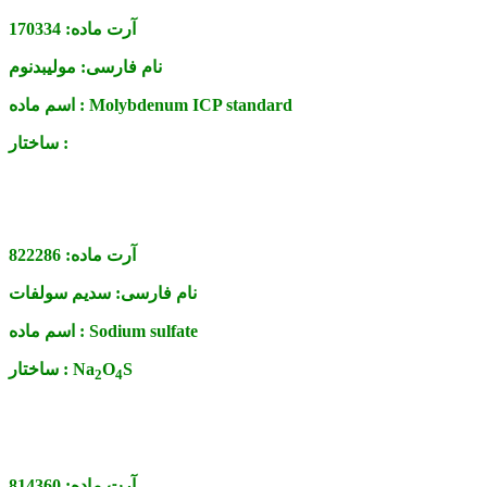
آرت ماده:
170334
نام فارسی:
مولیبدنوم
Molybdenum ICP standard
اسم ماده :
ساختار :
آرت ماده:
822286
نام فارسی:
سدیم سولفات
Sodium sulfate
اسم ماده :
S
O
Na
ساختار :
2
4
آرت ماده:
814360