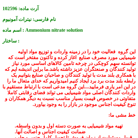
آرت ماده:
102596
نام فارسی:
نیترات آمونیوم
Ammonium nitrate solution
اسم ماده :
ساختار :
این گروه فعالیت خود را در زمینه واردات و توزیع مواد اولیه
شیمیایی مورد مصرف صنایع اغاز کرده و تاکنون مفتخر است که
توانسته سهم کوچکی در چرخه تامین کالاهای اساسی مورد نیاز
تولید کنندگان و صنعتگران عزیز داشته باشد.ما براین اندیشه ایم که
با همکاری بلند مدت با تولید کنندگان و صاحبان صنایع بتوانیم یک
رابطه بلند مدت برد برد ایجاد کنیم امیدواریم که خدای متعال ما را
در این امر یاری فرمایید....این گروه مدعی است با ارتباط مستقیم با
واردات کنندگان اصلی مواد شیمیایی می تواند فضای رقابتی کاملا
متفاوتی در خصوص قیمت بسیار مناسب نسبت به دیگر همکاران و
تنوع کیفیت اجناس موجود در بازار را به وجود بیاورد.
خط مشی ما:
تهیه مواد شیمیایی به صورت دسته اول و بدون واسطه.
ضمانت کیفیت اجناس و اصالت آنها.
قبول مسئولیت از زمان فروش تا تحویل کامل جنس و جلب